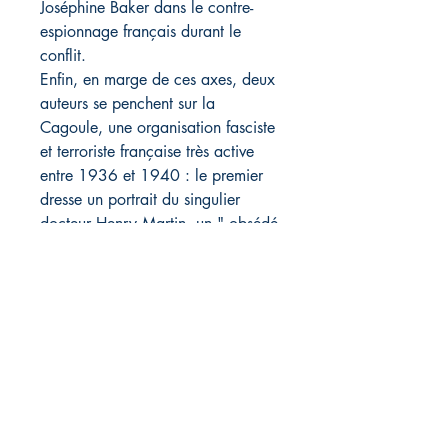
Joséphine Baker dans le contre-
espionnage français durant le
conflit.
Enfin, en marge de ces axes, deux
auteurs se penchent sur la
Cagoule, une organisation fasciste
et terroriste française très active
entre 1936 et 1940 : le premier
dresse un portrait du singulier
docteur Henry Martin, un " obsédé
" du renseignement, et le second
analyse les démarches de cette
organisation pour acheter des
armes, principalement en Belgique
(1936-1937), pour préparer un
coup d'État en France. La rubrique
Carnet de recherche propose une
étude plus spécifique sur le rôle
des forces sous-marines et leurs