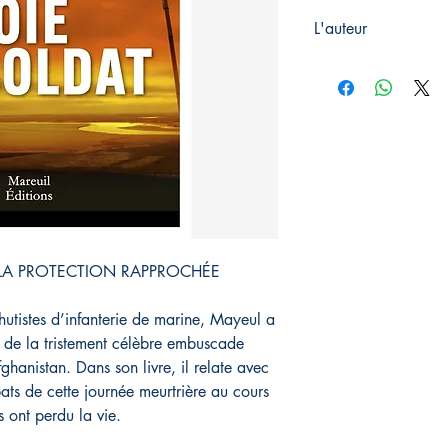
L'auteur
Mayeul
est un ancien 
 LA PROTECTION RAPPROCHÉE
utistes d’infanterie de marine, Mayeul a
s de la tristement célèbre embuscade
anistan. Dans son livre, il relate avec
bats de cette journée meurtrière au cours
s ont perdu la vie.