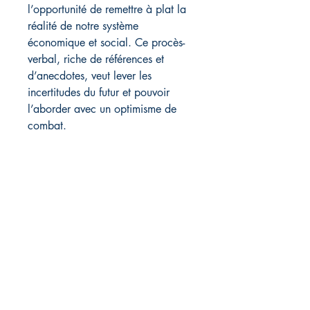
l’opportunité de remettre à plat la
réalité de notre système
économique et social. Ce procès-
verbal, riche de références et
d’anecdotes, veut lever les
incertitudes du futur et pouvoir
l’aborder avec un optimisme de
combat.
L'auteur : Raphaël Rossello
Raphaël Rossello est banquier
d’affaires de l’économie réelle. Il est
l’auteur de
Demain, la fin de
l'insouciance
, paru chez Mareuil
Éditions en 2022.