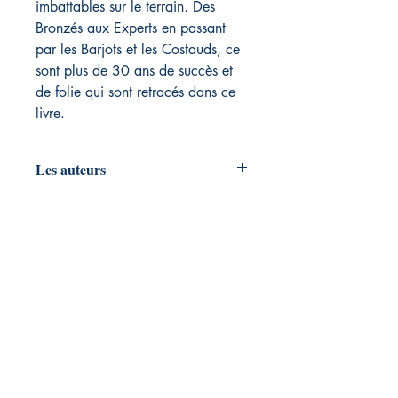
imbattables sur le terrain. Des
Bronzés aux Experts en passant
par les Barjots et les Costauds, ce
sont plus de 30 ans de succès et
de folie qui sont retracés dans ce
livre.
Les auteurs
Dans cet ouvrage, Eric Clert, chef des
sports Sud Isère au Dauphiné Libéré et
Yann Hildwein qui suit le hand pour
L
Équipe
, reviennent sur le parcours hors
norme de cette bande de copains
capables de toutes les excentricités
mais imbattables sur le terrain. Des
Bronzés aux Experts en passant par les
Barjots et les Costauds, ce sont plus de
30 ans de succès et de folie qui sont
retracés dans ce livre.