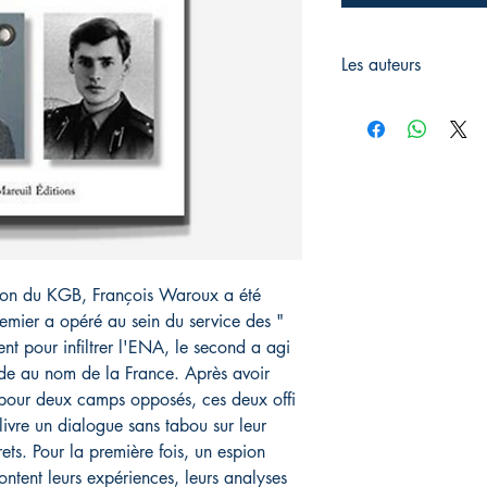
Les auteurs
Sergueï Jirnov est un
Waroux a été officier 
pion du KGB, François Waroux a été
remier a opéré au sein du service des "
t pour infiltrer l'ENA, le second a agi
nde au nom de la France. Après avoir
pour deux camps opposés, ces deux offi
livre un dialogue sans tabou sur leur
rets. Pour la première fois, un espion
rontent leurs expériences, leurs analyses