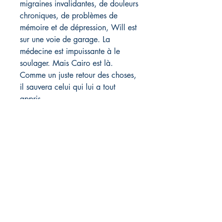
migraines invalidantes, de douleurs
chroniques, de problèmes de
mémoire et de dépression, Will est
sur une voie de garage. La
médecine est impuissante à le
soulager. Mais Cairo est là.
Comme un juste retour des choses,
il sauvera celui qui lui a tout
appris.
L'auteur : Will Chesney
Will Chesney (né en 1983) a servi
dans les forces spéciales américaines
en tant qu'opérateur et maître-chien. Il a
participé à l'opération Neptune Spear,
qui a entraîné la mort d'Oussama Ben
Laden (mai 2011). Chesney a reçu une
Silver Star et une Purple Heart, et aide
maintenant les anciens combattants qui